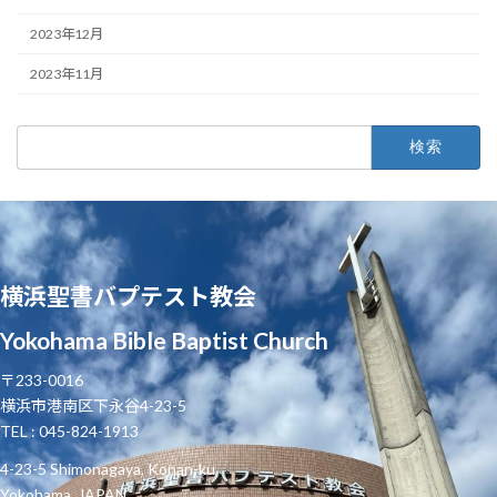
2023年12月
2023年11月
検
索:
横浜聖書バプテスト教会
Yokohama Bible Baptist Church
〒233-0016
横浜市港南区下永谷4-23-5
TEL : 045-824-1913
4-23-5 Shimonagaya, Konan-ku
Yokohama, JAPAN