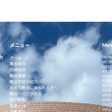
メニュー
Men
h
HOM
ホーム
WOR
集会案内
GREE
牧師挨拶
ABO
教会概要
CHU
FOR 
教会学校の紹介
ACCE
初めて教会に来られる方へ
OUR 
教会へのアクセス
WHST
信仰箇条
SER
OUT
聖書とは
INQU
説教要旨