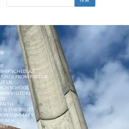
索:
u
E
SHIP SCHEDULE
TINGS FROM PASTOR
UT US
RCH SCHOOL
NEW VISITORS
SS
FAITH
 IS THE BIBLE?
MON SUMMARY
REACH
IRY