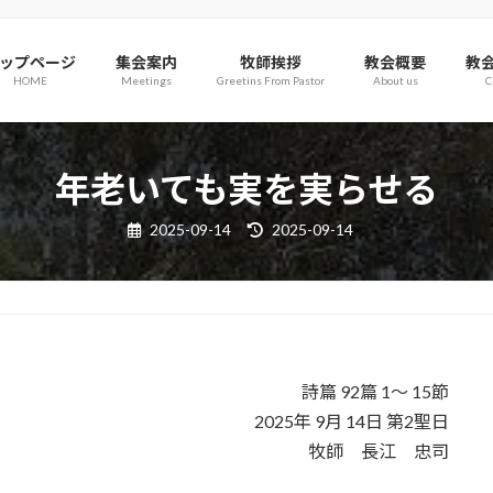
ップページ
集会案内
牧師挨拶
教会概要
教
HOME
Meetings
Greetins From Pastor
About us
C
年老いても実を実らせる
最
2025-09-14
2025-09-14
終
更
新
日
時
:
詩篇 92篇 1～ 15節
2025年 9月 14日 第2聖日
牧師 長江 忠司