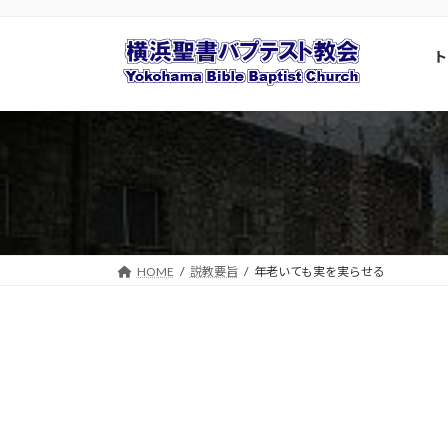
コ
ナ
ン
ビ
ト
テ
ゲ
ン
ー
ツ
シ
へ
ョ
ス
ン
キ
に
ッ
移
プ
動
HOME
説教要旨
年老いても実を実らせる